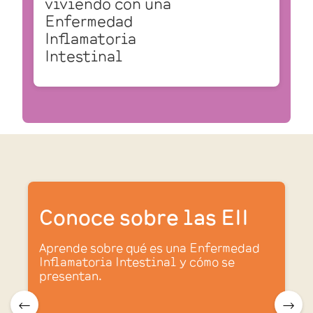
viviendo con una
Enfermedad
Inflamatoria
Intestinal
Conoce sobre las EII
Aprende sobre qué es una Enfermedad
Inflamatoria Intestinal y cómo se
presentan.
.
🠀
🠂