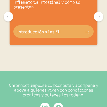
Inflamatoria Intestinal y cómo se
presentan.
.
🠀
🠂
Introducción a las EII
🠂
Chronnect impulsa el bienestar, acompaña y
apoya a quienes viven con condiciones
crónicas y quienes los rodean.