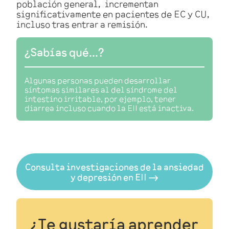
población general, incrementan
significativamente en pacientes de EC y CU,
incluso tras entrar a remisión.
¿Sabías qué...?
Algunas personas pueden desarrollar
síntomas similares al del
síndrome del
intestino irritable
, por ejemplo, tener
diarrea incluso cuando la EII está inactiva.
Consulta investigaciones de la ansiedad
y depresión en EII 🠂
¿Te gustaría
aprender