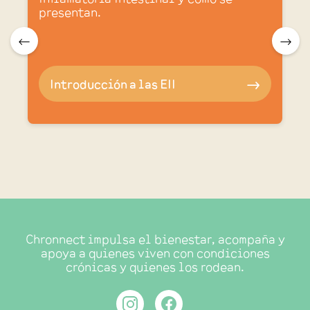
presentan.
.
🠀
🠂
Introducción a las EII
🠂
Chronnect impulsa el bienestar, acompaña y
apoya a quienes viven con condiciones
crónicas y quienes los rodean.