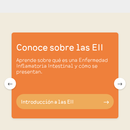
Conoce sobre las EII
Aprende sobre qué es una Enfermedad
Inflamatoria Intestinal y cómo se
presentan.
.
🠀
🠂
Introducción a las EII
🠂