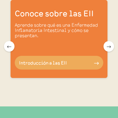
Conoce sobre las EII
Aprende sobre qué es una Enfermedad
Inflamatoria Intestinal y cómo se
presentan.
.
🠀
🠂
Introducción a las EII
🠂