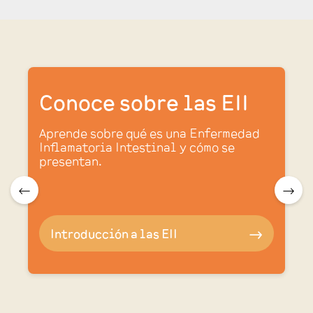
Conoce sobre las EII
Aprende sobre qué es una Enfermedad
Inflamatoria Intestinal y cómo se
presentan.
.
🠀
🠂
Introducción a las EII
🠂